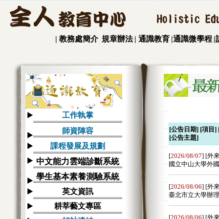
|
教務處簡介
規章辦法
|
通識教育
|通識微學程
工作執掌
師資陣容
課程發展及規劃
中文能力雲端診斷系統
學生基本素養測驗系統
英文資訊
耕莘藝文專區